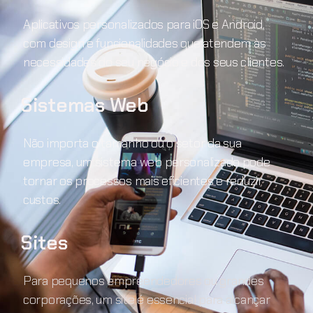
Aplicativos personalizados para iOS e Android,
com design e funcionalidades que atendem às
necessidades do seu negócio e dos seus clientes.
Sistemas Web
Não importa o tamanho ou o setor da sua
empresa, um sistema web personalizado pode
tornar os processos mais eficientes e reduzir
custos.
Sites
Para pequenos empreendedores ou grandes
corporações, um site é essencial para alcançar